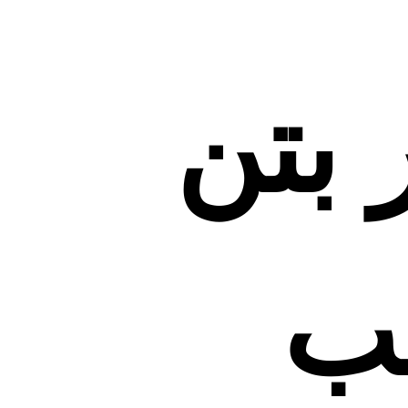
 بتن
لب