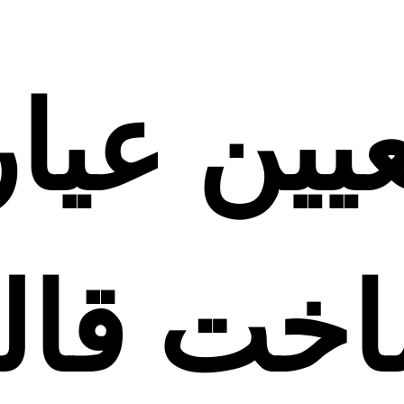
ین عیار
اخت قا