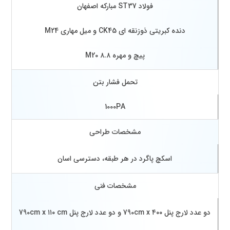
فولاد ST37 مبارکه اصفهان
دنده کبریتی ذوزنقه ای CK45 و میل مهاری M24
پیچ و مهره M20 ۸.۸
تحمل فشار بتن
1000PA
مشخصات طراحی
اسکچ پاگرد در هر طبقه، دسترسی اسان
مشخصات فنی
دو عدد لارج پنل 790cm x ۴۰۰ و دو عدد لارج پنل 790cm x ۱۱۰ cm