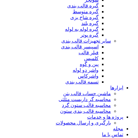
گیره قالب بندی
گیره متوسط
گیره شاخ بزی
گیره بلند
گیره لوله به لوله
گیره پوتر
سایر تجهیزات قالب بندی
اسپیسر قالب بندی
فیلر قالب
کلمپس
پین و گوه
واشر دو لوله
واشرکاس
تسمه قالب بندی
ابزارها
ماشین حساب قالب بتن
محاسبه گر داربست مثلثی
محاسبه قالب ستون گرد
محاسبه قالب بندی ستون
پروژه ها و خدمات
بارگیری و ارسال محصولات
مجله
تماس با ما