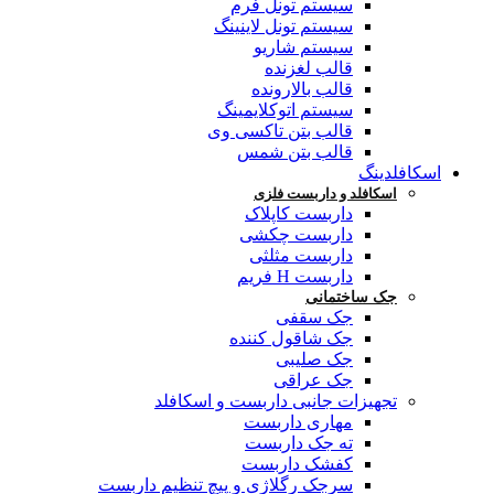
سیستم تونل فرم
سیستم تونل لاینینگ
سیستم شاریو
قالب لغزنده
قالب بالارونده
سیستم اتوکلایمینگ
قالب بتن تاکسی وی
قالب بتن شمس
اسکافلدینگ
اسکافلد و داربست فلزی
داربست کاپلاک
داربست چکشی
داربست مثلثی
داربست H فریم
جک ساختمانی
جک سقفی
جک شاقول کننده
جک صلیبی
جک عراقی
تجهیزات جانبی داربست و اسکافلد
مهاری داربست
ته جک داربست
کفشک داربست
سرجک رگلاژی و پیچ تنظیم داربست