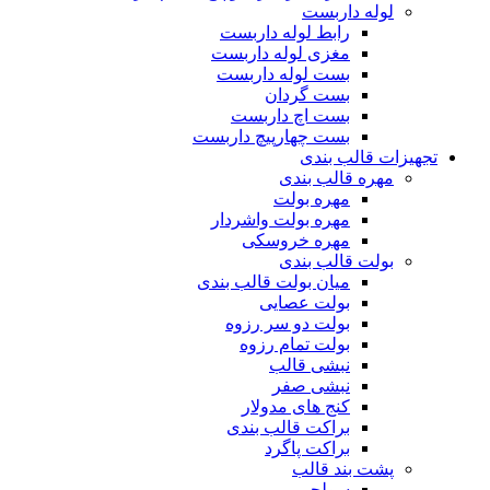
لوله داربست
رابط لوله داربست
مغزی لوله داربست
بست لوله داربست
بست گردان
بست اچ داربست
بست چهارپیچ داربست
تجهیزات قالب بندی
مهره قالب بندی
مهره بولت
مهره بولت واشردار
مهره خروسکی
بولت قالب بندی
میان بولت قالب بندی
بولت عصایی
بولت دو سر رزوه
بولت تمام رزوه
نبشی قالب
نبشی صفر
کنج های مدولار
براکت قالب بندی
براکت پاگرد
پشت بند قالب
سولجر