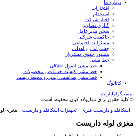
درباره ما
افتخارات
استخدام
اخبار شرکت
گالری تصاویر
سخن مدیرعامل
حاکمیت شرکتی
مسئولیت اجتماعی
چشم انداز و اهداف
منشور حقوق مشتریان
خط مشی
خط مشی اصول اخلاقی
خط مشی کیفیت خدمات و محصولات
خط مشی بهداشت، ایمنی و محیط زیست
کاتالوگ
اینستاگرام
آپارات
© کلیه حقوق برای تنها پولاد کیان محفوظ است.
اسکافلد و داربست فلزی
تجهیزات اسکافلد و داربست
مغزی لول
مغزی لوله داربست