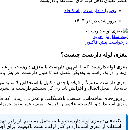
عنصر کلیدی داخل لوله های اسکافلد و داربست
تجهیزات داربست و اسکافلد
بروز شده در آذر ۱۴۰۳
ثبت سفارش خرید
درخواست پیش فاکتور
مغزی لوله داربست چیست؟
مغزی لوله داربست
که با نام
پین داربست
یا
مغزی داربست
نیز شنا
آن‌ها را در یک راستا به یکدیگر متصل کند تا طول داربست افزایش یافته
مغزی داربست معمولاً از فولاد یا چدن داکتیل با استحکام بالا تولید م
جابه‌جایی محل اتصال و افزایش پایداری کل سیستم داربست می‌شود.
در پروژه‌های ساختمانی، صنعتی، پالایشگاهی و عمرانی، زمانی که طو
مغزی استاندارد و باکیفیت، علاوه بر افزایش ایمنی، عمر مفید تجهیز
نکته فنی:
مغزی لوله داربست وظیفه تحمل مستقیم بار را بر عهده 
استفاده از مغزی استاندارد در کنار لوله و بست باکیفیت، برای