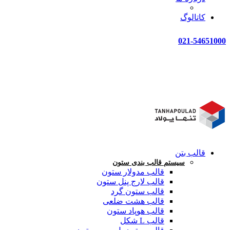
کاتالوگ
021-54651000
قالب بتن
سیستم قالب بندی ستون
قالب مدولار ستون
قالب لارج پنل ستون
قالب ستون گرد
قالب هشت ضلعی
قالب هوپاد ستون
قالب L شکل