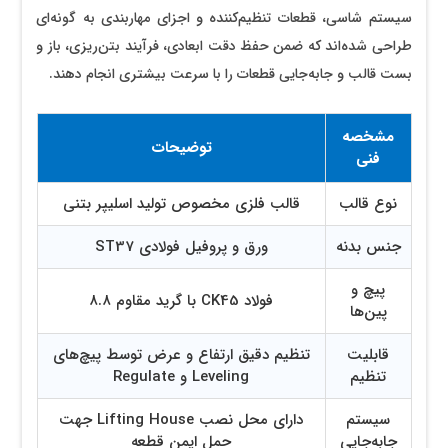
سیستم شاسی، قطعات تنظیم‌کننده و اجزای مهاربندی به گونه‌ای
طراحی شده‌اند که ضمن حفظ دقت ابعادی، فرآیند بتن‌ریزی، باز و
بست قالب و جابه‌جایی قطعات را با سرعت بیشتری انجام دهند.
مشخصه
توضیحات
فنی
نوع قالب
قالب فلزی مخصوص تولید اسلیپر بتنی
جنس بدنه
ورق و پروفیل فولادی ST37
پیچ و
فولاد CK45 با گرید مقاوم ۸.۸
پین‌ها
قابلیت
تنظیم دقیق ارتفاع و عرض توسط پیچ‌های
تنظیم
Leveling و Regulate
سیستم
دارای محل نصب Lifting House جهت
جابه‌جایی
حمل ایمن قطعه