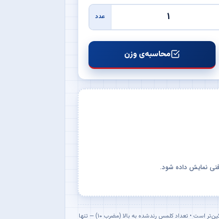
عدد
محاسبه‌ی وزن
 فنی نمایش داده شود.
هر قالب گرد از دو نیم‌هلال تشکیل شده که با کلمس (= پین) به هم متصل می‌شوند • مبنای محاسبه قالب‌های ۱ متری است • قالب با پشت‌بند ۲۰٪ سنگین‌تر است • تعداد کلمس رند‌شده به بالا (مضرب ۱۰) — تنها