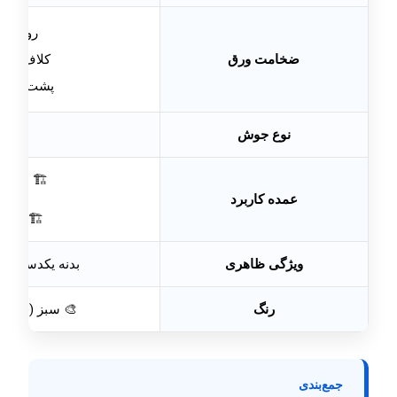
رویه:
۳ میلی‌متر
ضخامت ورق
کلاف لبه:
پشت‌بندها
نوع جوش
₂
🏗 ستون‌ها
عمده کاربرد
🏗 آ
🏗 تیره
ویژگی ظاهری
بدنه یکدست، م
رنگ
🎨 سبز (قابل
جمع‌بندی