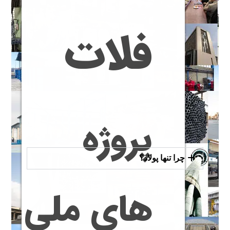
کارخانه قالب سازی بتن | تولید مستقیم قالب فلزی بتن با قیمت کارخانه
فلات
سازه tcf چیست؟ هر آنچه باید بدانید
چرا شیره بتن از قالب بیرون می‌زند؟ (علت‌ها و راه‌حل‌های اجرایی)
آیا رنگ کردن جک سقفی باعث افزایش عمر آن می‌شود؟ (بررسی تخصصی)
قالب بتن ۳ میل بهتر است یا ۴ میل؟ مقایسه کامل + پیشنهاد خرید
پرفروش ترین قالب بتن های بازار ایران (بررسی بازار واقعی)
بتن سبز چیست؟ مزایا، کاربردها و تفاوت با بتن معمولی
پروژه
چرا تنها پولاد؟
های ملی