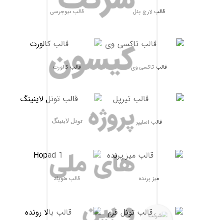
قالب لارج پنل
قالب نیوجرسی
کیسون
قالب تاکسی وی
قالب کالورت
پروژه
تونل لاینینگ
قالب اسلیپر
های ملی
میز پرنده
قالب هوپاد
و بین