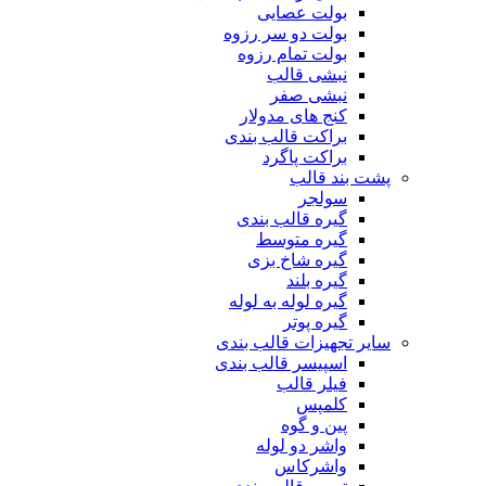
بولت عصایی
بولت دو سر رزوه
بولت تمام رزوه
نبشی قالب
نبشی صفر
کنج های مدولار
براکت قالب بندی
براکت پاگرد
پشت بند قالب
سولجر
گیره قالب بندی
گیره متوسط
گیره شاخ بزی
گیره بلند
گیره لوله به لوله
گیره پوتر
سایر تجهیزات قالب بندی
اسپیسر قالب بندی
فیلر قالب
کلمپس
پین و گوه
واشر دو لوله
واشرکاس