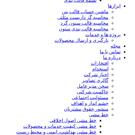
تسمه قالب بندی
ابزارها
ماشین حساب قالب بتن
محاسبه گر داربست مثلثی
محاسبه قالب ستون گرد
محاسبه قالب بندی ستون
پروژه ها و خدمات
بارگیری و ارسال محصولات
مجله
تماس با ما
درباره ما
افتخارات
استخدام
اخبار شرکت
گالری تصاویر
سخن مدیرعامل
حاکمیت شرکتی
مسئولیت اجتماعی
چشم انداز و اهداف
منشور حقوق مشتریان
خط مشی
خط مشی اصول اخلاقی
خط مشی کیفیت خدمات و محصولات
خط مشی بهداشت، ایمنی و محیط زیست