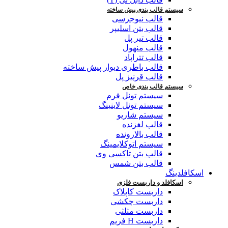
سیستم قالب بندی پیش ساخته
قالب نیوجرسی
قالب بتن اسلیپر
قالب تیر پل
قالب منهول
قالب تتراپاد
قالب باطری دیوار پیش ساخته
قالب قرنیز پل
سیستم قالب بندی خاص
سیستم تونل فرم
سیستم تونل لاینینگ
سیستم شاریو
قالب لغزنده
قالب بالارونده
سیستم اتوکلایمینگ
قالب بتن تاکسی وی
قالب بتن شمس
اسکافلدینگ
اسکافلد و داربست فلزی
داربست کاپلاک
داربست چکشی
داربست مثلثی
داربست H فریم