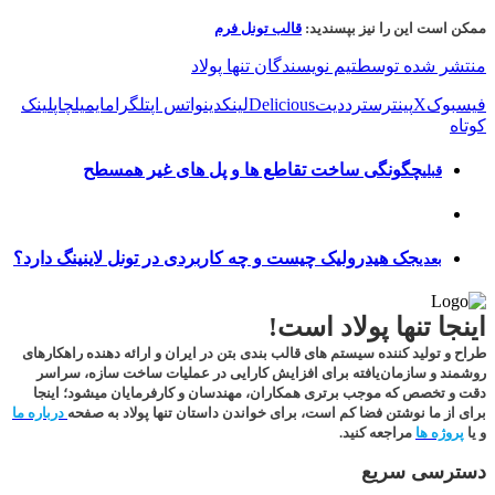
ممکن است این را نیز بپسندید:
قالب تونل فرم
منتشر شده توسط
تیم نویسندگان تنها پولاد
فیسبوک
X
پینترست
رددیت
Delicious
لینکدین
واتس اپ
تلگرام
ایمیل
چاپ
لینک
کوتاه
چگونگی ساخت تقاطع ها و پل های غیر همسطح
قبلی
جک هیدرولیک چیست و چه کاربردی در تونل لاینینگ دارد؟
بعدی
اینجا تنها پولاد است!
طراح و تولید کننده سیستم های قالب بندی بتن در ایران و ارائه دهنده راهکارهای
روشمند و سازمان‌یافته برای افزایش کارایی در عملیات ساخت سازه، سراسر
دقت و تخصص که موجب برتری همکاران، مهندسان و کارفرمایان میشود؛
اینجا
برای از ما نوشتن فضا کم است
، برای خواندن داستان تنها پولاد به صفحه
درباره ما
و یا
پروژه ها
مراجعه کنید.
دسترسی سریع