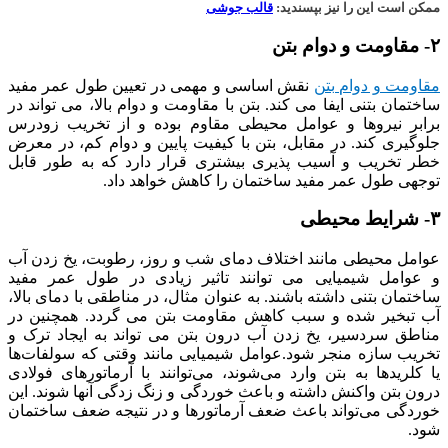
ممکن است این را نیز بپسندید:
قالب جوشی
۲- مقاومت و دوام بتن
مقاومت و دوام بتن
نقش اساسی و مهمی در تعیین طول عمر مفید
ساختمان بتنی ایفا می کند. بتن با مقاومت و دوام بالا، می تواند در
برابر نیروها و عوامل محیطی مقاوم بوده و از تخریب زودرس
جلوگیری کند. در مقابل، بتن با کیفیت پایین و دوام کم، در معرض
خطر تخریب و آسیب پذیری بیشتری قرار دارد که به طور قابل
توجهی طول عمر مفید ساختمان را کاهش خواهد داد.
۳- شرایط محیطی
عوامل محیطی مانند اختلاف دمای شب و روز، رطوبت، یخ زدن آب
و عوامل شیمیایی می توانند تاثیر زیادی در طول عمر مفید
ساختمان بتنی داشته باشند. به عنوان مثال، در مناطقی با دمای بالا،
آب تبخیر شده و سبب کاهش مقاومت بتن می گردد. همچنین در
مناطق سردسیر، یخ زدن آب درون بتن می تواند به ایجاد ترک و
تخریب سازه منجر شود.عوامل شیمیایی مانند وقتی که سولفات‌ها
یا کلرید‌ها به بتن وارد می‌شوند، می‌توانند با آرماتورهای فولادی
درون بتن واکنش داشته و باعث خوردگی و زنگ زدگی آنها شوند. این
خوردگی می‌تواند باعث ضعف آرماتورها و در نتیجه ضعف ساختمان
شود.