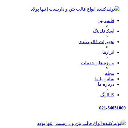
قالب بتن
اسکافلدینگ
تجهیزات قالب بندی
ابزارها
پروژه ها و خدمات
مجله
تماس با ما
درباره ما
کاتالوگ
021-54651000