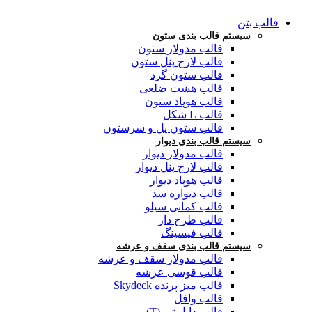
قالب بتن
سیستم قالب بندی ستون
قالب مدولار ستون
قالب لارج پنل ستون
قالب ستون گرد
قالب هشت ضلعی
قالب هوپاد ستون
قالب L شکل
قالب ستون پل و سرستون
سیستم قالب بندی دیوار
قالب مدولار دیوار
قالب لارج پنل دیوار
قالب هوپاد دیوار
قالب دیواره سد
قالب کمانی سیلو
قالب طرح دار
قالب فیسینگ
سیستم قالب بندی سقف و عرشه
قالب مدولار سقف و عرشه
قالب قوسی عرشه
قالب میز پرنده Skydeck
قالب وافل
قالب دابل تی (T)