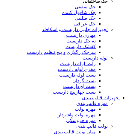
جک ساختمانی
جک سقفی
جک شاقول کننده
جک صلیبی
جک عراقی
تجهیزات جانبی داربست و اسکافلد
مهاری داربست
ته جک داربست
کفشک داربست
سرجک رگلاژی و پیچ تنظیم داربست
لوله داربست
رابط لوله داربست
مغزی لوله داربست
بست لوله داربست
بست گردان
بست اچ داربست
بست چهارپیچ داربست
تجهیزات قالب بندی
مهره قالب بندی
مهره بولت
مهره بولت واشردار
مهره خروسکی
بولت قالب بندی
میان بولت قالب بندی