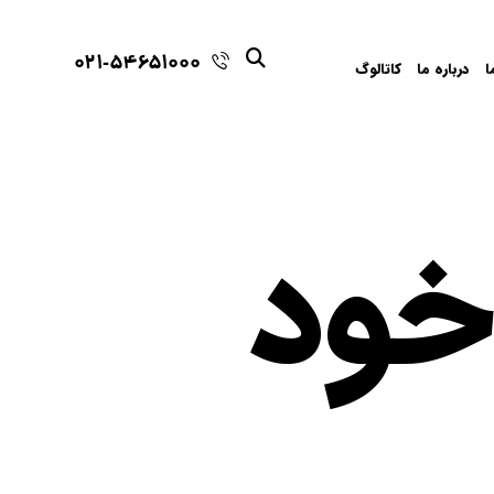
021-54651000
ا
درباره ما
کاتالوگ
خود