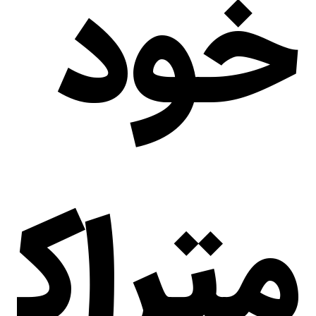
خود
متراک