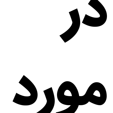
در
مورد