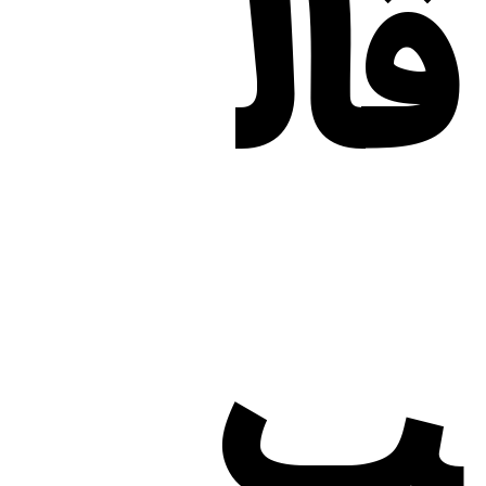
قال
ب