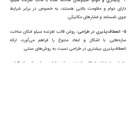
۴- پایداری و دوام:
سیلوهای ساخته شده با قالب لغزنده سیلو،
دارای دوام و مقاومت بالایی هستند، به خصوص در برابر شرایط
جوی نامساعد و فشارهای مکانیکی.
۵- انعطاف‌پذیری در طراحی:
روش قالب لغزنده سیلو امکان ساخت
سازه‌هایی با اشکال و ابعاد متنوع را فراهم می‌آورد، ارائه
انعطاف‌پذیری بیشتری در طراحی نسبت به روش‌های سنتی.
بنابراین، استفاده از قالب لغزنده سیلو مزایای بسیاری از جمله کارایی
بالا، کیفیت بهتر، کاهش هزینه و انعطاف‌پذیری در طراحی را به
همراه دارد، که این امر آن را به یک روش ترجیحی در پروژه‌های
ساختمانی مدرن تبدیل می‌کند.
پیشنهاد ناشر
ممکن است این را نیز بپسندید:
قالب سد