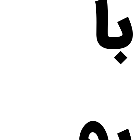
با
رو