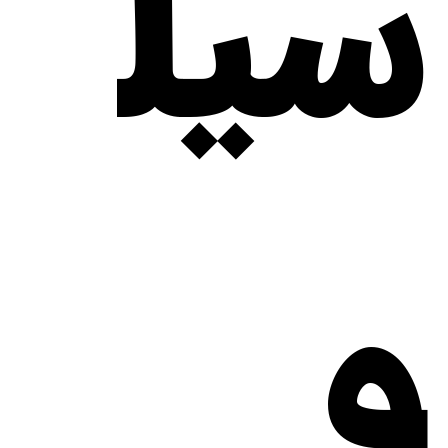
سیل
و