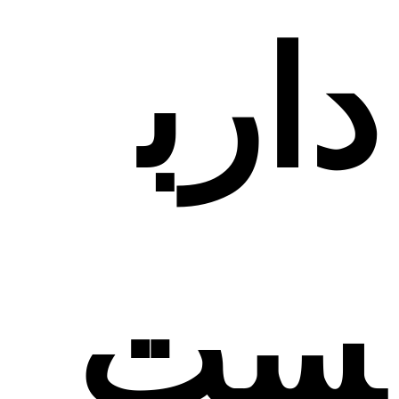
دارب
ست