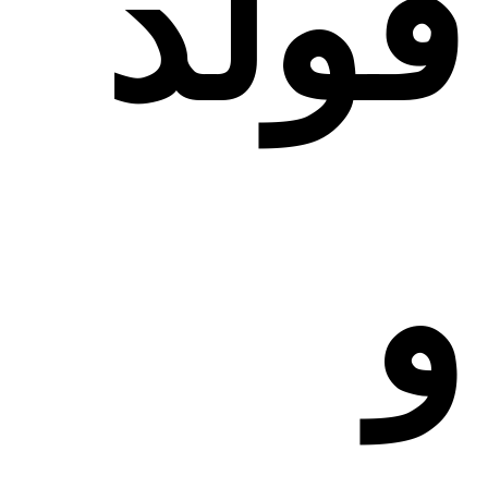
فولد
و