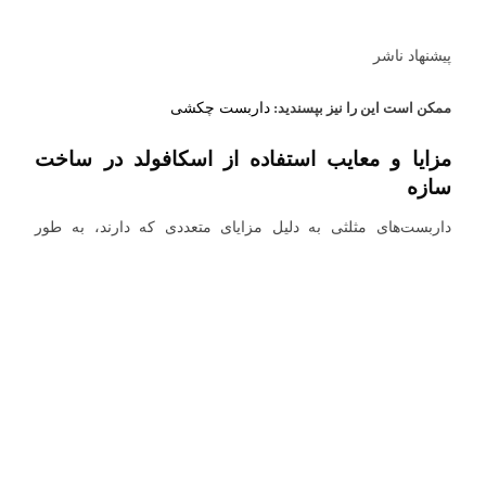
پیشنهاد ناشر
ممکن است این را نیز بپسندید:
داربست چکشی
مزایا و معایب استفاده از اسکافولد در ساخت
سازه
داربست‌های مثلثی به دلیل مزایای متعددی که دارند، به طور
فزاینده‌ای در صنعت ساخت‌وساز محبوب شده‌اند. طراحی مثلثی
این
داربست مدولار
، دسترسی آسان به سطوح مختلف را فراهم
می‌کند. همچنین سطوح پهن و صاف داربست مثلثی، تعادل و ثبات
بیشتری را برای کارگران ایجاد می‌کند و به دلیل استحکام بالای آن،
ایمنی بالایی برای کارگران به وجود می‌آورد.
استفاده از مواد باکیفیت و استحکام بالا، سبب عمر طولانی این
قطعات و ظرفیت باربری بالای آن شده است. اتصالات ساده