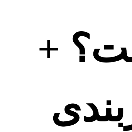
ت؟ +
بندی