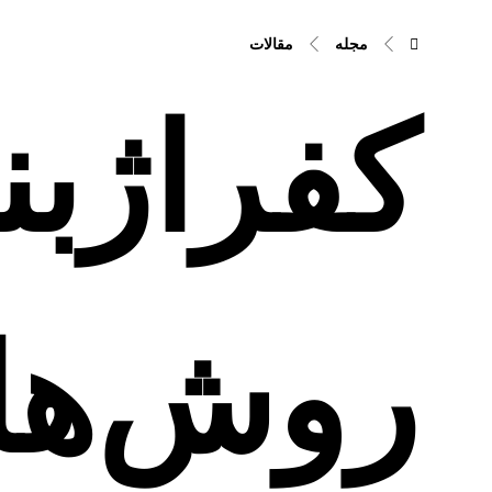
مجله
مقالات
کفراژب
روش‌ها