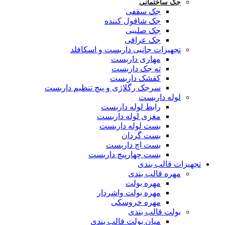
جک ساختمانی
جک سقفی
جک شاقول کننده
جک صلیبی
جک عراقی
تجهیزات جانبی داربست و اسکافلد
مهاری داربست
ته جک داربست
کفشک داربست
سرجک رگلاژی و پیچ تنظیم داربست
لوله داربست
رابط لوله داربست
مغزی لوله داربست
بست لوله داربست
بست گردان
بست اچ داربست
بست چهارپیچ داربست
تجهیزات قالب بندی
مهره قالب بندی
مهره بولت
مهره بولت واشردار
مهره خروسکی
بولت قالب بندی
میان بولت قالب بندی