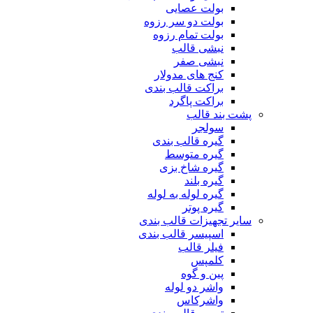
بولت عصایی
بولت دو سر رزوه
بولت تمام رزوه
نبشی قالب
نبشی صفر
کنج های مدولار
براکت قالب بندی
براکت پاگرد
پشت بند قالب
سولجر
گیره قالب بندی
گیره متوسط
گیره شاخ بزی
گیره بلند
گیره لوله به لوله
گیره پوتر
سایر تجهیزات قالب بندی
اسپیسر قالب بندی
فیلر قالب
کلمپس
پین و گوه
واشر دو لوله
واشرکاس