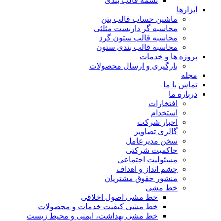
تسمه قالب بندی
ابزارها
ماشین حساب قالب بتن
محاسبه گر داربست مثلثی
محاسبه قالب ستون گرد
محاسبه قالب بندی ستون
پروژه ها و خدمات
بارگیری و ارسال محصولات
مجله
تماس با ما
درباره ما
افتخارات
استخدام
اخبار شرکت
گالری تصاویر
سخن مدیرعامل
حاکمیت شرکتی
مسئولیت اجتماعی
چشم انداز و اهداف
منشور حقوق مشتریان
خط مشی
خط مشی اصول اخلاقی
خط مشی کیفیت خدمات و محصولات
خط مشی بهداشت، ایمنی و محیط زیست