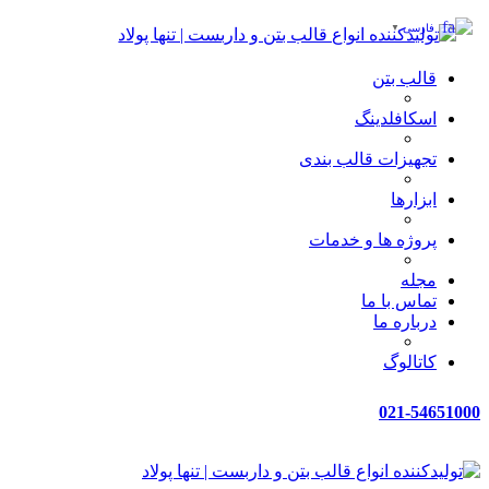
فارسی
▼
قالب بتن
اسکافلدینگ
تجهیزات قالب بندی
ابزارها
پروژه ها و خدمات
مجله
تماس با ما
درباره ما
کاتالوگ
021-54651000