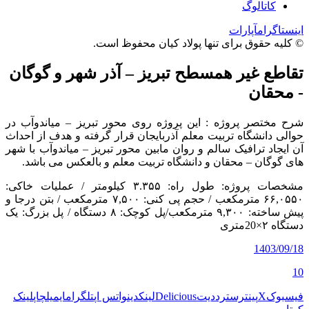
کاتالوگ
اینستاگرام
آپارات
© کلیه حقوق برای تنها پولاد کیان محفوظ است.
تقاطع غیر همسطح تبریز – آذر شهر و گوگان
- محقان
شرح مختصر پروژه : این پروژه روی محور تبریز – میاندوآب در
حوالی دانشگاه تربیت معلم آذربایجان قرار گرفته و هدف از احداث
آن ایجاد ترافیک سالم و روان مابین محور تبریز – میاندوآب با شهر
های گوگان – محقان و دانشگاه تربیت معلم و بالعکس می باشد.
مشخصات پروژه: طول راه: ۳.۳۵۵ کیلومتر / عملیات خاکی:
۶۶,۰۵۵۰ مترمکعب / حجم پی کنی: ۷,۵۰۰ مترمکعب / بتن درجا و
پیش ساخته: ۹,۳۰۰ مترمکعب/پل کوچک: ۸ دستگاه / پل بزرگ: یک
دستگاه ۲×20متری
1403/09/18
10
فیسبوک
X
پینترست
رددیت
Delicious
لینکدین
واتس اپ
تلگرام
ایمیل
چاپ
لینک