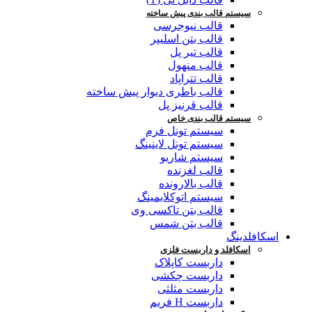
سیستم قالب بندی پیش ساخته
قالب نیوجرسی
قالب بتن اسلیپر
قالب تیر پل
قالب منهول
قالب تتراپاد
قالب باطری دیوار پیش ساخته
قالب قرنیز پل
سیستم قالب بندی خاص
سیستم تونل فرم
سیستم تونل لاینینگ
سیستم شاریو
قالب لغزنده
قالب بالارونده
سیستم اتوکلایمینگ
قالب بتن تاکسی وی
قالب بتن شمس
اسکافلدینگ
اسکافلد و داربست فلزی
داربست کاپلاک
داربست چکشی
داربست مثلثی
داربست H فریم