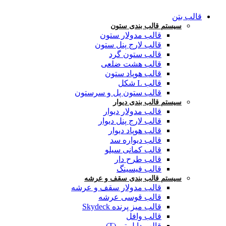
قالب بتن
سیستم قالب بندی ستون
قالب مدولار ستون
قالب لارج پنل ستون
قالب ستون گرد
قالب هشت ضلعی
قالب هوپاد ستون
قالب L شکل
قالب ستون پل و سرستون
سیستم قالب بندی دیوار
قالب مدولار دیوار
قالب لارج پنل دیوار
قالب هوپاد دیوار
قالب دیواره سد
قالب کمانی سیلو
قالب طرح دار
قالب فیسینگ
سیستم قالب بندی سقف و عرشه
قالب مدولار سقف و عرشه
قالب قوسی عرشه
قالب میز پرنده Skydeck
قالب وافل
قالب دابل تی (T)