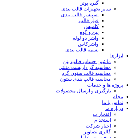
گیره پوتر
سایر تجهیزات قالب بندی
اسپیسر قالب بندی
فیلر قالب
کلمپس
پین و گوه
واشر دو لوله
واشرکاس
تسمه قالب بندی
ابزارها
ماشین حساب قالب بتن
محاسبه گر داربست مثلثی
محاسبه قالب ستون گرد
محاسبه قالب بندی ستون
پروژه ها و خدمات
بارگیری و ارسال محصولات
مجله
تماس با ما
درباره ما
افتخارات
استخدام
اخبار شرکت
گالری تصاویر
سخن مدیرعامل