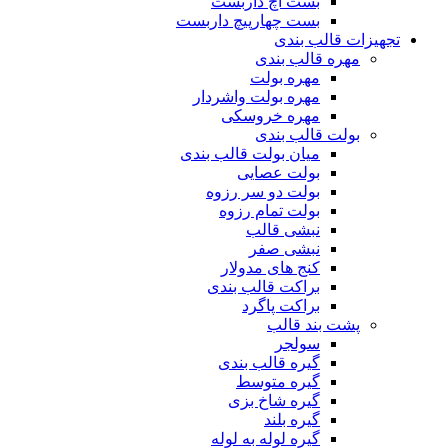
بست اچ داربست
بست چهارپیچ داربست
تجهیزات قالب بندی
مهره قالب بندی
مهره بولت
مهره بولت واشردار
مهره خروسکی
بولت قالب بندی
میان بولت قالب بندی
بولت عصایی
بولت دو سر رزوه
بولت تمام رزوه
نبشی قالب
نبشی صفر
کنج های مدولار
براکت قالب بندی
براکت پاگرد
پشت بند قالب
سولجر
گیره قالب بندی
گیره متوسط
گیره شاخ بزی
گیره بلند
گیره لوله به لوله