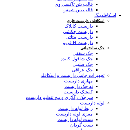
قالب بتن تاکسی وی
قالب بتن شمس
اسکافلدینگ
اسکافلد و داربست فلزی
داربست کاپلاک
داربست چکشی
داربست مثلثی
داربست H فریم
جک ساختمانی
جک سقفی
جک شاقول کننده
جک صلیبی
جک عراقی
تجهیزات جانبی داربست و اسکافلد
مهاری داربست
ته جک داربست
کفشک داربست
سرجک رگلاژی و پیچ تنظیم داربست
لوله داربست
رابط لوله داربست
مغزی لوله داربست
بست لوله داربست
بست گردان