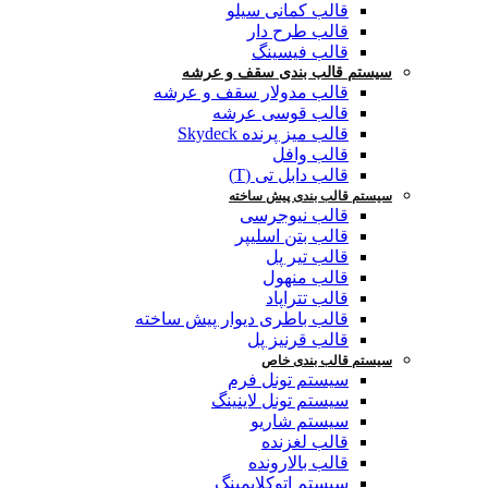
قالب کمانی سیلو
قالب طرح دار
قالب فیسینگ
سیستم قالب بندی سقف و عرشه
قالب مدولار سقف و عرشه
قالب قوسی عرشه
قالب میز پرنده Skydeck
قالب وافل
قالب دابل تی (T)
سیستم قالب بندی پیش ساخته
قالب نیوجرسی
قالب بتن اسلیپر
قالب تیر پل
قالب منهول
قالب تتراپاد
قالب باطری دیوار پیش ساخته
قالب قرنیز پل
سیستم قالب بندی خاص
سیستم تونل فرم
سیستم تونل لاینینگ
سیستم شاریو
قالب لغزنده
قالب بالارونده
سیستم اتوکلایمینگ