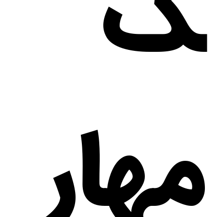
ک
مهار