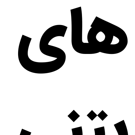
های
بتنی