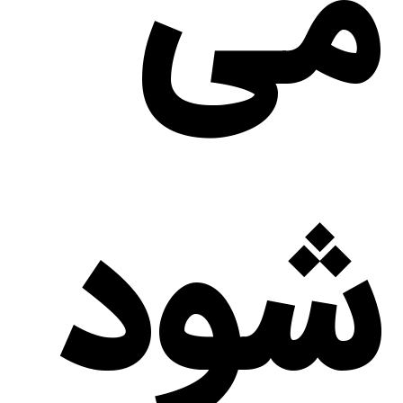
می
شود