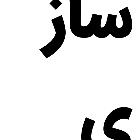
ساز
ی