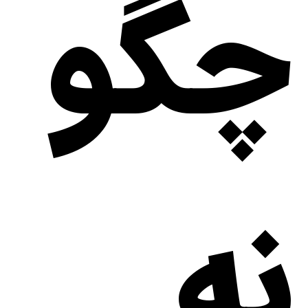
چگو
نه