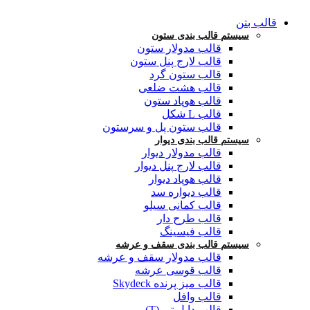
قالب بتن
سیستم قالب بندی ستون
قالب مدولار ستون
قالب لارج پنل ستون
قالب ستون گرد
قالب هشت ضلعی
قالب هوپاد ستون
قالب L شکل
قالب ستون پل و سرستون
سیستم قالب بندی دیوار
قالب مدولار دیوار
قالب لارج پنل دیوار
قالب هوپاد دیوار
قالب دیواره سد
قالب کمانی سیلو
قالب طرح دار
قالب فیسینگ
سیستم قالب بندی سقف و عرشه
قالب مدولار سقف و عرشه
قالب قوسی عرشه
قالب میز پرنده Skydeck
قالب وافل
قالب دابل تی (T)