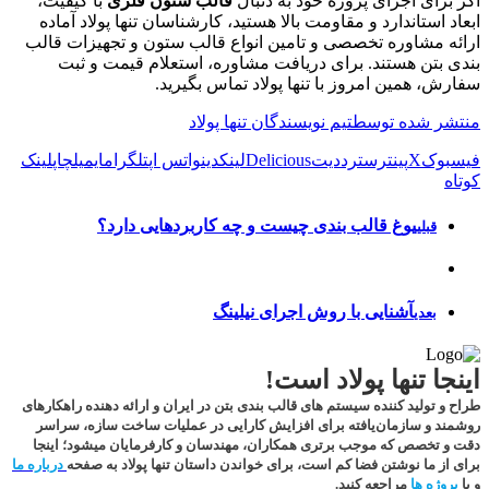
اگر برای اجرای پروژه خود به دنبال
قالب ستون فلزی
با کیفیت،
ابعاد استاندارد و مقاومت بالا هستید، کارشناسان تنها پولاد آماده
ارائه مشاوره تخصصی و تامین انواع قالب ستون و تجهیزات قالب
بندی بتن هستند. برای دریافت مشاوره، استعلام قیمت و ثبت
سفارش، همین امروز با تنها پولاد تماس بگیرید.
منتشر شده توسط
تیم نویسندگان تنها پولاد
فیسبوک
X
پینترست
رددیت
Delicious
لینکدین
واتس اپ
تلگرام
ایمیل
چاپ
لینک
کوتاه
یوغ قالب بندی چیست و چه کاربردهایی دارد؟
قبلی
آشنایی با روش اجرای نیلینگ
بعدی
اینجا تنها پولاد است!
طراح و تولید کننده سیستم های قالب بندی بتن در ایران و ارائه دهنده راهکارهای
روشمند و سازمان‌یافته برای افزایش کارایی در عملیات ساخت سازه، سراسر
دقت و تخصص که موجب برتری همکاران، مهندسان و کارفرمایان میشود؛
اینجا
برای از ما نوشتن فضا کم است
، برای خواندن داستان تنها پولاد به صفحه
درباره ما
و یا
پروژه ها
مراجعه کنید.