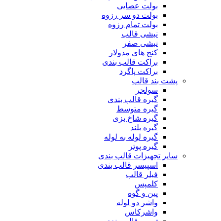
بولت عصایی
بولت دو سر رزوه
بولت تمام رزوه
نبشی قالب
نبشی صفر
کنج های مدولار
براکت قالب بندی
براکت پاگرد
پشت بند قالب
سولجر
گیره قالب بندی
گیره متوسط
گیره شاخ بزی
گیره بلند
گیره لوله به لوله
گیره پوتر
سایر تجهیزات قالب بندی
اسپیسر قالب بندی
فیلر قالب
کلمپس
پین و گوه
واشر دو لوله
واشرکاس