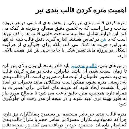
اهمیت متره کردن قالب بندی تیر
متره کردن قالب بندی تیر یکی از بخش ‌های اساسی در هر پروژه
ساخت ‌و ساز است که به تخمین دقیق مصالح و هزینه ‌ها کمک می‌
کند. این فرآیند شامل محاسبه مساحت جانبی قالب ‌ها و کف تیرها
است که با
بتن
در تماس هستند. اندازه گیری دقیق قالب بندی نه تنها
به برآورد هزینه ‌ها کمک می ‌کند، بلکه برای جلوگیری از هرگونه
اشکال در پروژه مانند تغییر شکل یا جا به جایی بتن نیز اهمیت بالایی
دارد.
در تیرهای بتنی،
قالب بندی تیر
باید قادر به تحمل وزن بالای بتن تازه
تا زمان سفت شدن آن باشد. بنابراین، دقت در متره کردن قالب
بندی به منظور اطمینان از ثبات سازه ضروری است. اگر قالب بندی
به درستی متره نشود، ممکن است مشکلاتی مانند تغییرات در ابعاد
تیر یا نشست ایجاد شود که هزینه ‌های اضافی برای تعمیرات به
همراه دارد. همچنین، متره دقیق باعث می ‌شود تا مصالح مورد نیاز
به ‌طور بهینه تری تهیه شوند و در نتیجه از هدر رفت آن جلوگیری
شود.
متره قالب بندی تیر تاثیر مستقیم بر دستمزد پیمانکاران نیز دارد،
چرا که معمولا پیمانکاران معمولا بر اساس حجم یا متراژ قالب بندی
که انجام داده ‌اند، دستمزد خود را دریافت می ‌کنند. در نتیجه، دقت