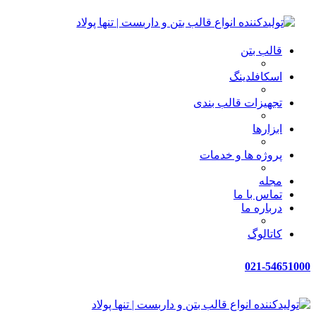
قالب بتن
اسکافلدینگ
تجهیزات قالب بندی
ابزارها
پروژه ها و خدمات
مجله
تماس با ما
درباره ما
کاتالوگ
021-54651000