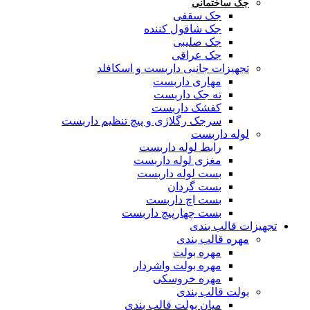
جک ساختمانی
جک سقفی
جک شاقول کننده
جک صلیبی
جک عراقی
تجهیزات جانبی داربست و اسکافلد
مهاری داربست
ته جک داربست
کفشک داربست
سرجک رگلاژی و پیچ تنظیم داربست
لوله داربست
رابط لوله داربست
مغزی لوله داربست
بست لوله داربست
بست گردان
بست اچ داربست
بست چهارپیچ داربست
تجهیزات قالب بندی
مهره قالب بندی
مهره بولت
مهره بولت واشردار
مهره خروسکی
بولت قالب بندی
میان بولت قالب بندی