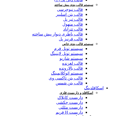
سیستم قالب بندی پیش ساخته
قالب نیوجرسی
قالب بتن اسلیپر
قالب تیر پل
قالب منهول
قالب تتراپاد
قالب باطری دیوار پیش ساخته
قالب قرنیز پل
سیستم قالب بندی خاص
سیستم تونل فرم
سیستم تونل لاینینگ
سیستم شاریو
قالب لغزنده
قالب بالارونده
سیستم اتوکلایمینگ
قالب بتن تاکسی وی
قالب بتن شمس
اسکافلدینگ
اسکافلد و داربست فلزی
داربست کاپلاک
داربست چکشی
داربست مثلثی
داربست H فریم