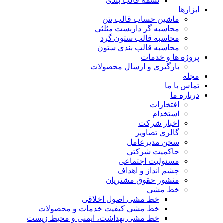
تسمه قالب بندی
ابزارها
ماشین حساب قالب بتن
محاسبه گر داربست مثلثی
محاسبه قالب ستون گرد
محاسبه قالب بندی ستون
پروژه ها و خدمات
بارگیری و ارسال محصولات
مجله
تماس با ما
درباره ما
افتخارات
استخدام
اخبار شرکت
گالری تصاویر
سخن مدیرعامل
حاکمیت شرکتی
مسئولیت اجتماعی
چشم انداز و اهداف
منشور حقوق مشتریان
خط مشی
خط مشی اصول اخلاقی
خط مشی کیفیت خدمات و محصولات
خط مشی بهداشت، ایمنی و محیط زیست