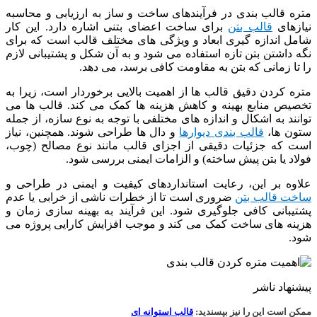
متره قالب بندی در فرآیندهای ساخت و ساز به ارزیابی و محاسبه
نیازهای
قالب بتن
برای ساخت اعضای بتنی اشاره دارد. این کار
شامل اندازه گیری ابعاد و ویژگی‌ های مختلف قالب است که برای
نگه داشتن بتن تازه استفاده می ‌شود و به آن شکل و پشتیبانی لازم
را تا زمانی که بتن به مقاومت کافی برسد، می دهد.
متره کردن دقیق قالب ‌ها از اهمیت بالایی برخوردار است، زیرا به
تخصیص منابع بهینه و کاهش هزینه ‌ها کمک می ‌کند. قالب ها می
‌توانند به اشکال و اندازه‌ های مختلفی با توجه به نوع سازه، از جمله
ستون‌ ها،
قالب بندی دیوارها
و دال‌ ها طراحی شوند. همچنین، نیاز
است که جزئیات دقیقی از اجزای قالب مانند نوع مصالح (چوب،
فولاد یا بتن پیش ساخته) و الزامات ایمنی بررسی شود.
علاوه بر این، رعایت استانداردهای کیفیت و ایمنی در طراحی و
ساخت قالب ‌بتن
ضروری است تا از خطرات ناشی از خرابی یا عدم
پشتیبانی کافی جلوگیری شود. این فرآیند به بهینه سازی زمان و
هزینه ‌های ساخت کمک می‌ کند و موجب افزایش کارایی پروژه می
‌شود.
پیشنهاد ناشر
ممکن است این را نیز بپسندید:
قالب استوانه ای