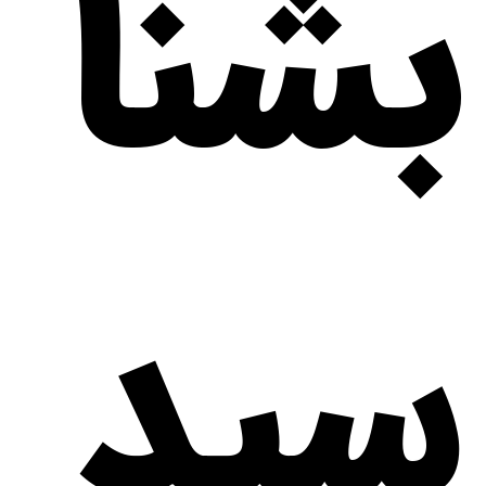
بشنا
سید