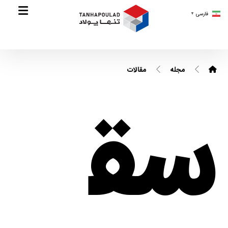
فارسی
▼
مجله
مقالات
سق