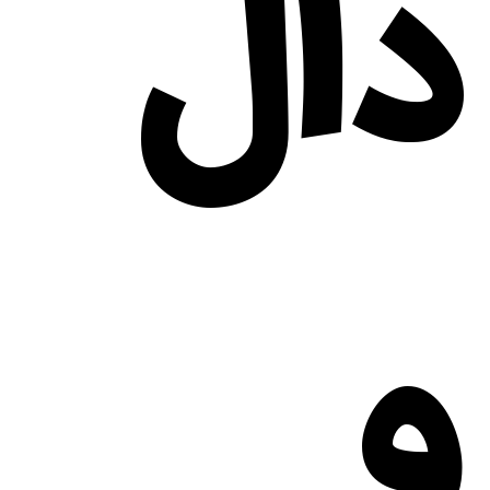
دال
و