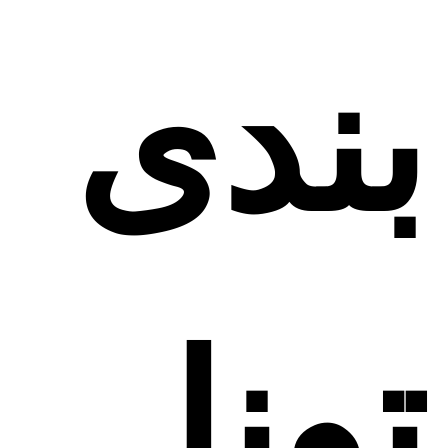
بندی
تونل