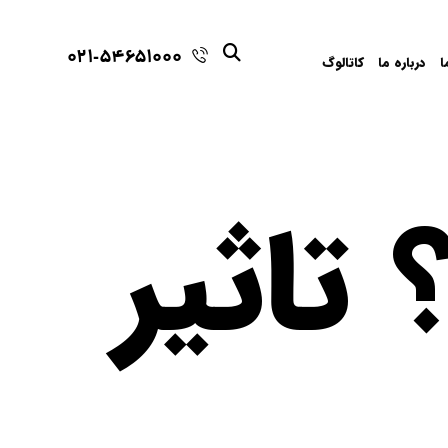
021-54651000
ا
درباره ما
کاتالوگ
تاثیر