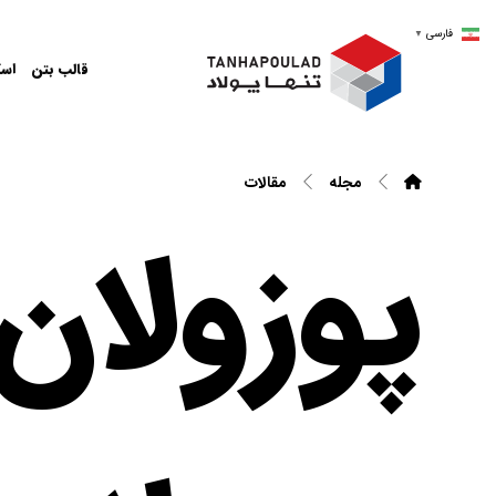
فارسی
▼
قالب بتن
اسک
مجله
مقالات
پوزولان