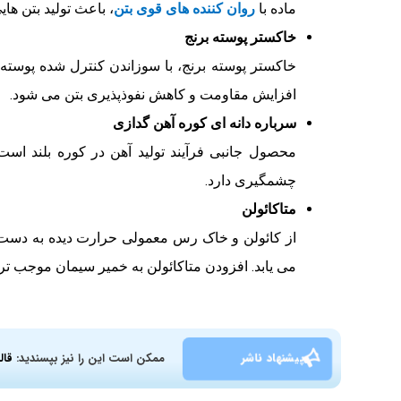
ماده با
روان کننده های قوی بتن
، باعث تولید بتن ها
خاکستر پوسته برنج
خاکستر پوسته برنج، با سوزاندن کنترل شده پوسته 
افزایش مقاومت و کاهش نفوذپذیری بتن می شود.
سرباره دانه ای کوره آهن گدازی
محصول جانبی فرآیند تولید آهن در کوره بلند اس
چشمگیری دارد.
متاکائولن
از کائولن و خاک رس معمولی حرارت دیده به دست م
می یابد. افزودن متاکائولن به خمیر سیمان موجب ت
پیشنهاد ناشر
ممکن است این را نیز بپسندید:
قال