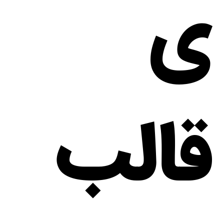
ی
قالب