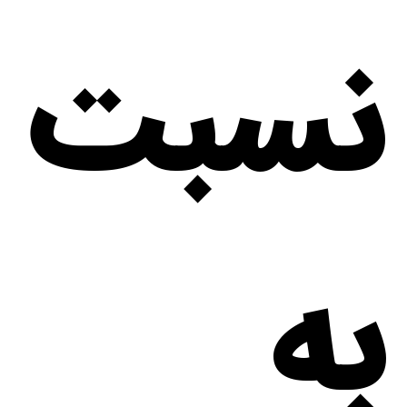
نسبت
به