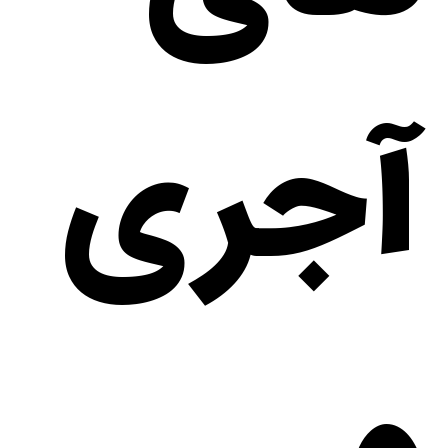
آجری
و