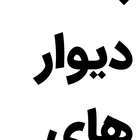
دیوار
های