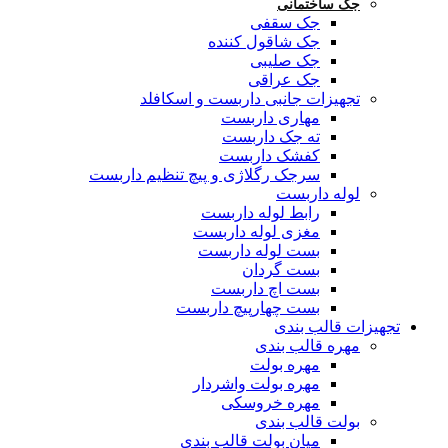
جک ساختمانی
جک سقفی
جک شاقول کننده
جک صلیبی
جک عراقی
تجهیزات جانبی داربست و اسکافلد
مهاری داربست
ته جک داربست
کفشک داربست
سرجک رگلاژی و پیچ تنظیم داربست
لوله داربست
رابط لوله داربست
مغزی لوله داربست
بست لوله داربست
بست گردان
بست اچ داربست
بست چهارپیچ داربست
تجهیزات قالب بندی
مهره قالب بندی
مهره بولت
مهره بولت واشردار
مهره خروسکی
بولت قالب بندی
میان بولت قالب بندی