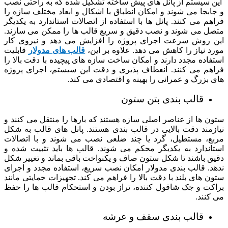
این سیستم از پانل های پیش ساخته تشکیل شده که به راحتی نصب
و جابجا می شوند و امکان انطباق با اشکال و ابعاد مختلف سازه را
فراهم می کنند. پانل ها با استفاده از اتصالات استاندارد به یکدیگر
متصل می شوند و نصب دقیق و سریع قالب ها را ممکن می سازند.
این روش سرعت اجرای پروژه را افزایش می دهد و نیروی کار
مورد نیاز را کاهش می دهد. علاوه بر این،
قالب های مدولار
قابلیت
استفاده مجدد دارند و امکان ساخت سازه های پیچیده با دقت بالا را
فراهم می کنند. انعطاف پذیری و دقت این سیستم، اجرای پروژه
های بزرگ و عمرانی را بهینه و اقتصادی می کند.
قالب بندی بتن ستون
ستون ها از عناصر اصلی سازه هستند که بارها را منتقل می کنند و
نیازمند دقت بالایی در قالب بندی هستند. پانل های قالب به شکل
مربع، مستطیل، گرد یا چند ضلعی نصب می شوند و با اتصالات
استاندارد به یکدیگر محکم می شوند. قالب ها باید تثبیت شده و
دقیق باشند تا شکل ستون صاف و یکنواخت باقی بماند و تغییر شکل
ندهد. قالب بندی مدولار امکان نصب سریع، استفاده مجدد و اجرای
ستون های بلند با دقت بالا را فراهم می کند. تجهیزات حمایتی مانند
براکت و جک شاقول کننده، تراز بودن و استحکام قالب ها را حفظ
می کنند.
قالب بندی سقف و عرشه