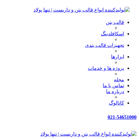
قالب بتن
اسکافلدینگ
تجهیزات قالب بندی
ابزارها
پروژه ها و خدمات
مجله
تماس با ما
درباره ما
کاتالوگ
021-54651000