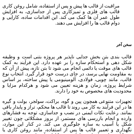
مراقبت از قالب ها پیش و پس از استفاده، شامل روغن کاری
قالب های فلزی و تمیزکاری پس از جداسازی، به افزایش
طول عمر آن ها کمک می کند. این اقدامات ساده، کارایی و
دوام قالب ها را افزایش می دهند.
سخن آخر
قالب بندی بتن بخش جدایی ناپذیر هر پروژه بتنی است و وظیفه
شکل دهی و استحکام سازه را بر عهده دارد. این فرآیند به کمک
قالب های موقت یا دائمی انجام می شود تا بتن تازه، پیش از آن که
به مقاومت نهایی برسد، در جای درست خود قرار گیرد. انتخاب نوع
قالب، مانند چوبی، فولادی، آلومینیومی یا پیش ساخته، بر اساس
شرایط پروژه، زمان و هزینه تعیین می شود و هرکدام مزایا و
محدودیت های مخصوص به خود را دارند.
تجهیزات متنوعی همچون پین و گوه، براکت، سولجر، بولت و گیره
ها در این فرآیند به کار می روند تا قالب ها محکم، تراز و پایدار باقی
بمانند. رعایت نکات ایمنی در نصب و جداسازی، توجه به فشارهای
وارده و انجام بازرسی های مستمر، از بروز مشکلاتی چون تغییر
شکل یا آسیب به سازه جلوگیری می کند. در کنار این موارد،
نگهداری و تعمیر قالب ها پس از استفاده، مانند روغن کاری یا