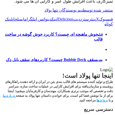
تمیزکاری، باعث افزایش طول عمر و کارایی آن ها می شود.
منتشر شده توسط
تیم نویسندگان تنها پولاد
فیسبوک
X
پینترست
رددیت
Delicious
لینکدین
واتس اپ
تلگرام
ایمیل
چاپ
لینک
کوتاه
جوش ماهیچه ای چیست؟ کاربرد جوش گوشه در ساخت
قبلی
قالب
سقف Bubble Deck چیست؟ کاربردهای سقف بابل دک
بعدی
اینجا تنها پولاد است!
طراح و تولید کننده سیستم های قالب بندی بتن در ایران و ارائه دهنده راهکارهای
روشمند و سازمان‌یافته برای افزایش کارایی در عملیات ساخت سازه، سراسر
دقت و تخصص که موجب برتری همکاران، مهندسان و کارفرمایان میشود؛
اینجا
برای از ما نوشتن فضا کم است
، برای خواندن داستان تنها پولاد به صفحه
درباره ما
و یا
پروژه ها
مراجعه کنید.
دسترسی سریع