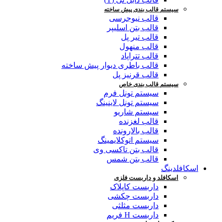
سیستم قالب بندی پیش ساخته
قالب نیوجرسی
قالب بتن اسلیپر
قالب تیر پل
قالب منهول
قالب تتراپاد
قالب باطری دیوار پیش ساخته
قالب قرنیز پل
سیستم قالب بندی خاص
سیستم تونل فرم
سیستم تونل لاینینگ
سیستم شاریو
قالب لغزنده
قالب بالارونده
سیستم اتوکلایمینگ
قالب بتن تاکسی وی
قالب بتن شمس
اسکافلدینگ
اسکافلد و داربست فلزی
داربست کاپلاک
داربست چکشی
داربست مثلثی
داربست H فریم