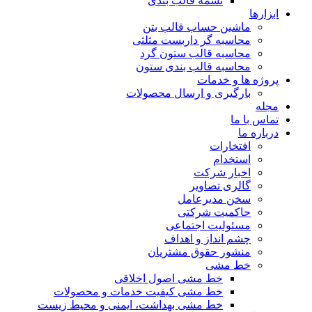
تسمه قالب بندی
ابزارها
ماشین حساب قالب بتن
محاسبه گر داربست مثلثی
محاسبه قالب ستون گرد
محاسبه قالب بندی ستون
پروژه ها و خدمات
بارگیری و ارسال محصولات
مجله
تماس با ما
درباره ما
افتخارات
استخدام
اخبار شرکت
گالری تصاویر
سخن مدیرعامل
حاکمیت شرکتی
مسئولیت اجتماعی
چشم انداز و اهداف
منشور حقوق مشتریان
خط مشی
خط مشی اصول اخلاقی
خط مشی کیفیت خدمات و محصولات
خط مشی بهداشت، ایمنی و محیط زیست