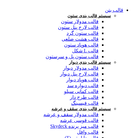
قالب بتن
سیستم قالب بندی ستون
قالب مدولار ستون
قالب لارج پنل ستون
قالب ستون گرد
قالب هشت ضلعی
قالب هوپاد ستون
قالب L شکل
قالب ستون پل و سرستون
سیستم قالب بندی دیوار
قالب مدولار دیوار
قالب لارج پنل دیوار
قالب هوپاد دیوار
قالب دیواره سد
قالب کمانی سیلو
قالب طرح دار
قالب فیسینگ
سیستم قالب بندی سقف و عرشه
قالب مدولار سقف و عرشه
قالب قوسی عرشه
قالب میز پرنده Skydeck
قالب وافل
قالب دابل تی (T)