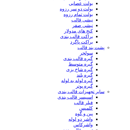
بولت عصایی
بولت دو سر رزوه
بولت تمام رزوه
نبشی قالب
نبشی صفر
کنج های مدولار
براکت قالب بندی
براکت پاگرد
پشت بند قالب
سولجر
گیره قالب بندی
گیره متوسط
گیره شاخ بزی
گیره بلند
گیره لوله به لوله
گیره پوتر
سایر تجهیزات قالب بندی
اسپیسر قالب بندی
فیلر قالب
کلمپس
پین و گوه
واشر دو لوله
واشرکاس