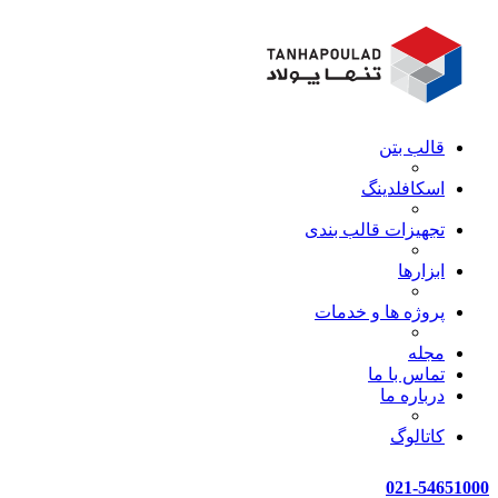
قالب بتن
اسکافلدینگ
تجهیزات قالب بندی
ابزارها
پروژه ها و خدمات
مجله
تماس با ما
درباره ما
کاتالوگ
021-54651000