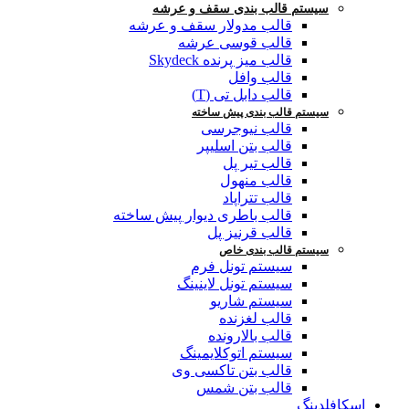
سیستم قالب بندی سقف و عرشه
قالب مدولار سقف و عرشه
قالب قوسی عرشه
قالب میز پرنده Skydeck
قالب وافل
قالب دابل تی (T)
سیستم قالب بندی پیش ساخته
قالب نیوجرسی
قالب بتن اسلیپر
قالب تیر پل
قالب منهول
قالب تتراپاد
قالب باطری دیوار پیش ساخته
قالب قرنیز پل
سیستم قالب بندی خاص
سیستم تونل فرم
سیستم تونل لاینینگ
سیستم شاریو
قالب لغزنده
قالب بالارونده
سیستم اتوکلایمینگ
قالب بتن تاکسی وی
قالب بتن شمس
اسکافلدینگ