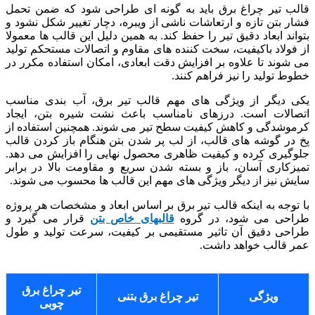
قالب تیر چراغ برق باید به گونه ای طراحی شود که ضمن تحمل
فشار بتن تازه و ارتعاشات ناشی از ویبره، دچار تغییر شکل نشود و
بتواند ابعاد دقیق تیر را حفظ کند. به همین دلیل این قالب ها معمولا
از فولاد باکیفیت، سخت کننده های مقاوم و اتصالات مستحکم تولید
می شوند تا علاوه بر افزایش دقت ابعادی، امکان استفاده مکرر در
خطوط تولید را نیز فراهم کنند.
یکی دیگر از ویژگی های مهم قالب تیر برق، آب بندی مناسب
اتصالات است. درزهای نامناسب باعث نشت شیره بتن، ایجاد
کرموشدگی و کاهش کیفیت سطح تیر می شوند. همچنین استفاده از
پخ در گوشه های قالب، از لب پر شدن بتن هنگام باز کردن قالب
جلوگیری کرده و کیفیت ظاهری محصول نهایی را افزایش می دهد.
تمیزکاری آسان، باز و بسته شدن سریع و مقاومت بالا در برابر
سایش نیز از دیگر ویژگی های مهم این قالب ها محسوب می شوند.
با توجه به اینکه قالب تیر برق بر اساس ابعاد و مشخصات هر پروژه
طراحی می شود، در گروه
قالبهای خاص بتن
قرار می گیرد و
طراحی دقیق آن تاثیر مستقیمی بر کیفیت، سرعت تولید و طول
عمر قالب خواهد داشت.
تیر چراغ برق
ویژگی
تیر چراغ برق بتنی
چوبی