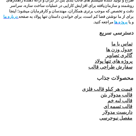
طراح و تولید کننده سیستم های قالب بندی بتن در ایران و ارائه دهنده راهکارهای
روشمند و سازمان‌یافته برای افزایش کارایی در عملیات ساخت سازه، سراسر
دقت و تخصص که موجب برتری همکاران، مهندسان و کارفرمایان میشود؛
اینجا
برای از ما نوشتن فضا کم است
، برای خواندن داستان تنها پولاد به صفحه
درباره ما
و یا
پروژه ها
مراجعه کنید.
دسترسی سریع
تماس با ما
جدول وزن ها
گالری تصاویر
پروژه های تنها پولاد
سفارش طراحی قالب
محصولات جذاب
قیمت هر کیلو قالب فلزی
قالب مدولار بتن
قالب لبه خم
قالب تسمه ای
داربست مدولار
مفصل نیوجرسی