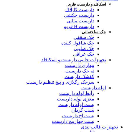
اسکافلد و داربست فلزی
داربست کاپلاک
داربست چکشی
داربست مثلثی
داربست H فریم
جک ساختمانی
جک سقفی
جک شاقول کننده
جک صلیبی
جک عراقی
تجهیزات جانبی داربست و اسکافلد
مهاری داربست
ته جک داربست
کفشک داربست
سرجک رگلاژی و پیچ تنظیم داربست
لوله داربست
رابط لوله داربست
مغزی لوله داربست
بست لوله داربست
بست گردان
بست اچ داربست
بست چهارپیچ داربست
تجهیزات قالب بندی