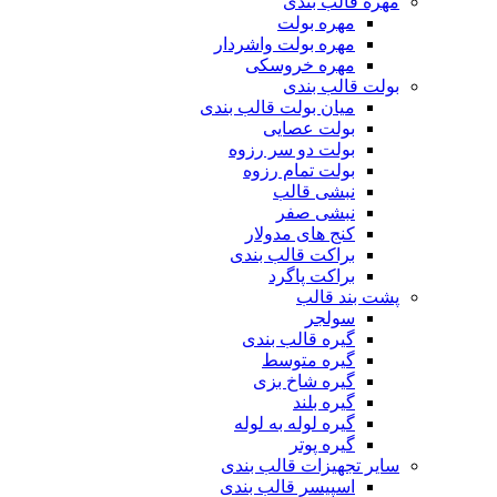
مهره قالب بندی
مهره بولت
مهره بولت واشردار
مهره خروسکی
بولت قالب بندی
میان بولت قالب بندی
بولت عصایی
بولت دو سر رزوه
بولت تمام رزوه
نبشی قالب
نبشی صفر
کنج های مدولار
براکت قالب بندی
براکت پاگرد
پشت بند قالب
سولجر
گیره قالب بندی
گیره متوسط
گیره شاخ بزی
گیره بلند
گیره لوله به لوله
گیره پوتر
سایر تجهیزات قالب بندی
اسپیسر قالب بندی