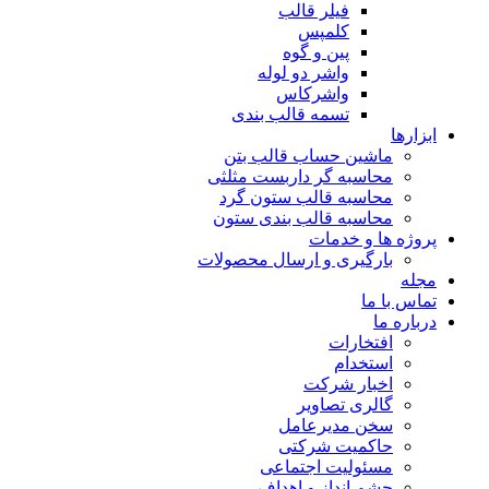
فیلر قالب
کلمپس
پین و گوه
واشر دو لوله
واشرکاس
تسمه قالب بندی
ابزارها
ماشین حساب قالب بتن
محاسبه گر داربست مثلثی
محاسبه قالب ستون گرد
محاسبه قالب بندی ستون
پروژه ها و خدمات
بارگیری و ارسال محصولات
مجله
تماس با ما
درباره ما
افتخارات
استخدام
اخبار شرکت
گالری تصاویر
سخن مدیرعامل
حاکمیت شرکتی
مسئولیت اجتماعی
چشم انداز و اهداف