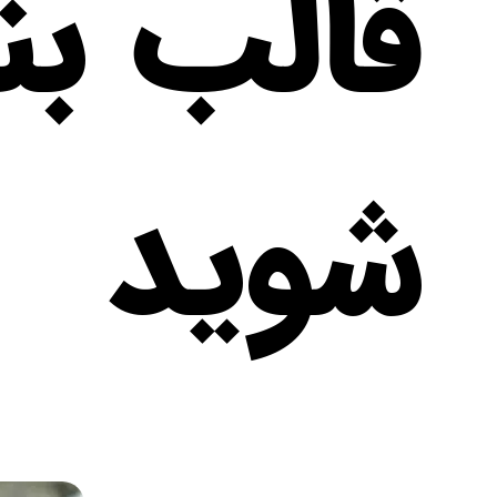
قالب بن
شوید