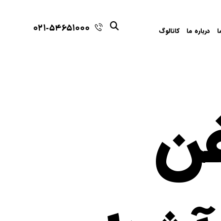
021-54651000
ا
درباره ما
کاتالوگ
غن